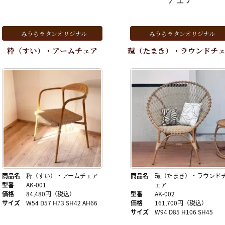
みうらラタンオリジナル
みうらラタンオリジナル
粋（すい）・アームチェア
環（たまき）・ラウンドチ
商品名
粋（すい）・アームチェア
商品名
環（たまき）・ラウンド
型番
AK-001
ェア
価格
84,480円（税込）
型番
AK-002
サイズ
W54 D57 H73 SH42 AH66
価格
161,700円（税込）
サイズ
W94 D85 H106 SH45