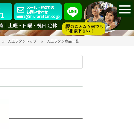
メール・FAXでの
せ
お問い合わせ
71
miura@miurarattan.co.jp
»
»
ン
人工ラタントップ
人工ラタン商品一覧