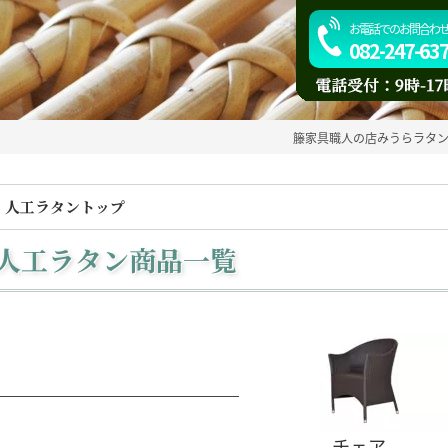
お電話でのお問合わ
082-247-63
籐家具職人の店みうらラタ
人工ラタントップ
人工ラタン商品一覧
チェア