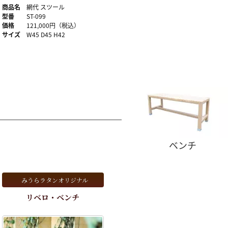
商品名
網代 スツール
型番
ST-099
価格
121,000円（税込）
サイズ
W45 D45 H42
ベンチ
みうらラタンオリジナル
リベロ・ベンチ