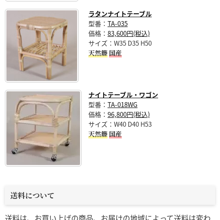
ラタンナイトテーブル
型番：
TA-035
価格：
83,600円(税込)
サイズ：W35 D35 H50
天然籐
国産
ナイトテーブル・ワゴン
型番：
TA-018WG
価格：
96,800円(税込)
サイズ：W40 D40 H53
天然籐
国産
送料について
送料は、お買い上げの商品、お届けの地域によって送料は変わ