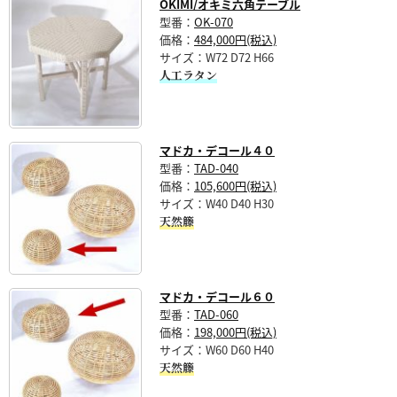
OKIMI/オキミ六角テーブル
型番：
OK-070
価格：
484,000円(税込)
サイズ：W72 D72 H66
人工ラタン
マドカ・デコール４０
型番：
TAD-040
価格：
105,600円(税込)
サイズ：W40 D40 H30
天然籐
マドカ・デコール６０
型番：
TAD-060
価格：
198,000円(税込)
サイズ：W60 D60 H40
天然籐