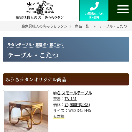
お電話はこちら
9～17時
»
»
籐家具職人の店みうらラタン
商品一覧
テーブル・こたつ
ラタンテーブル・籐座卓・籐こたつ
テーブル・こたつ
みうらラタンオリジナル商品
ゆら スモールテーブル
型番：
TA-151
価格：
75,900円(税込)
サイズ：W60 D45 H45
天然籐