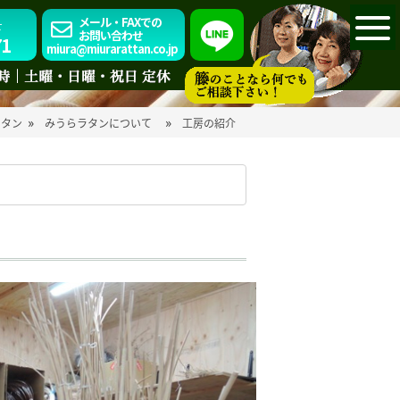
メール・FAXでの
せ
お問い合わせ
71
miura@miurarattan.co.jp
»
»
ラタン
みうらラタンについて
工房の紹介