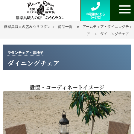
お電話はこちら
9～17時
»
»
籐家具職人の店みうらラタン
商品一覧
アームチェア・ダイニングチェ
»
ア
ダイニングチェア
ラタンチェア・籐椅子
ダイニングチェア
設置・コーディネートイメージ