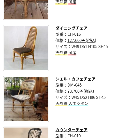
天然籐
国産
ダイニングチェア
型番：
CH-016
価格：
127,600円(税込)
サイズ：W49 D51 H105 SH45
天然籐
国産
シエル・カフェチェア
型番：
DM-045
価格：
73,700円(税込)
サイズ：W45 D52 H86 SH45
天然籐
人工ラタン
カウンターチェア
型番：
CH-010