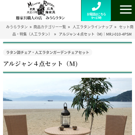
お電話はこちら
9～17時
»
»
»
みうらラタン
商品カテゴリー一覧
人工ラタンラインナップ
セット商
»
品・特集（人工ラタン）
アルジャン４点セット（M)｜MRJ-010-4PSM
ラタン調チェア・人工ラタンガーデンチェアセット
アルジャン４点セット（M)