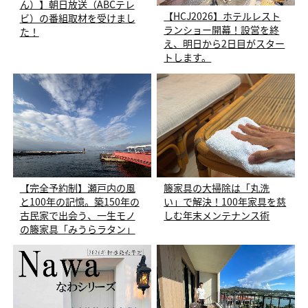
ん）】朝日放送（ABCテレ
【HCJ2026】ホテルレスト
ビ）の番組取材を受けまし
ランショー開幕！設営を終
た！
え、明日から2日目がスター
トします。
【完全予約制】瀬戸内の風
籐家具の大掃除は「丸洗
と100年の記憶。築150年の
い」で解決！100年家具を慈
古民家で出会う、一生モノ
しむ年末メンテナンス術
の籐家具「みうらラタン」