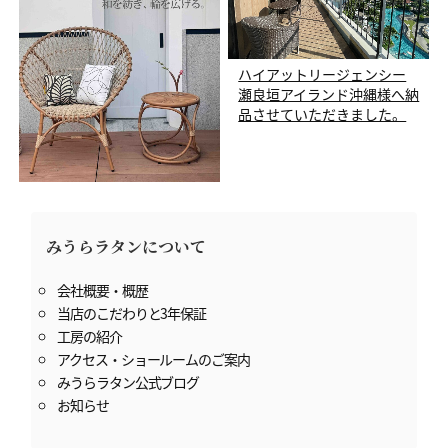
ハイアットリージェンシー
瀬良垣アイランド沖縄様へ納
品させていただきました。
来春デビューの新作『なわ
シリーズ』と、私たちみうら
ラタンが目指す次の100年
みうらラタンについて
会社概要・概歴
当店のこだわりと3年保証
工房の紹介
アクセス・ショールームのご案内
みうらラタン公式ブログ
お知らせ