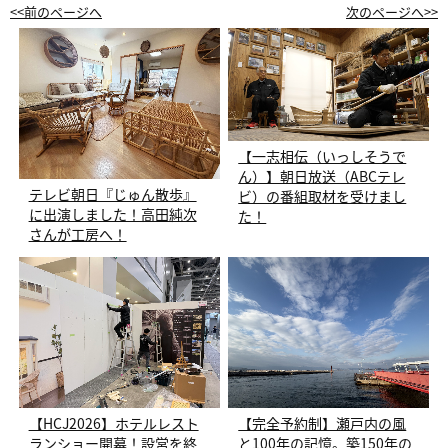
<<前のページへ
次のページへ>>
【一志相伝（いっしそうで
ん）】朝日放送（ABCテレ
テレビ朝日『じゅん散歩』
ビ）の番組取材を受けまし
に出演しました！高田純次
た！
さんが工房へ！
【HCJ2026】ホテルレスト
【完全予約制】瀬戸内の風
ランショー開幕！設営を終
と100年の記憶。築150年の