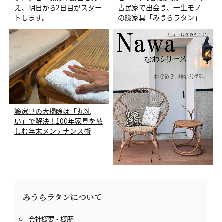
え、明日から2日目がスター
古民家で出会う、一生モノ
トします。
の籐家具「みうらラタン」
籐家具の大掃除は「丸洗
い」で解決！100年家具を慈
しむ年末メンテナンス術
来春デビューの新作『なわ
シリーズ』と、私たちみうら
ラタンが目指す次の100年
みうらラタンについて
会社概要・概歴