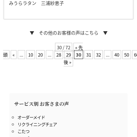
みうらラタン 三浦紗恵子
▼ その他のお客様の声はこちら ▼
30 / 72
« 先
頭
«
...
10
20
...
28
29
30
31
32
...
40
50
6
後 »
サービス別 お客さまの声
オーダーメイド
リクライニングチェア
こたつ