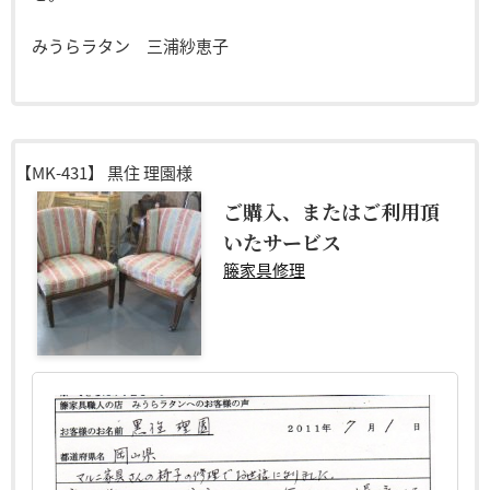
みうらラタン 三浦紗恵子
【MK-431】
黒住 理園様
ご購入、またはご利用頂
いたサービス
籐家具修理