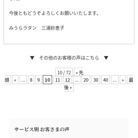
今後ともどうぞよろしくお願いいたします。
みうらラタン 三浦紗恵子
▼ その他のお客様の声はこちら ▼
10 / 72
« 先
頭
«
...
8
9
10
11
12
...
20
30
40
...
»
最
後 »
サービス別 お客さまの声