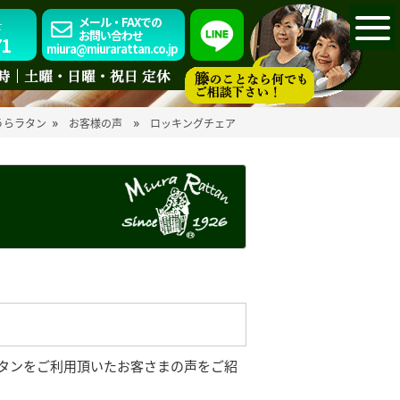
メール・FAXでの
せ
お問い合わせ
71
miura@miurarattan.co.jp
»
»
うらラタン
お客様の声
ロッキングチェア
タンをご利用頂いたお客さまの声をご紹