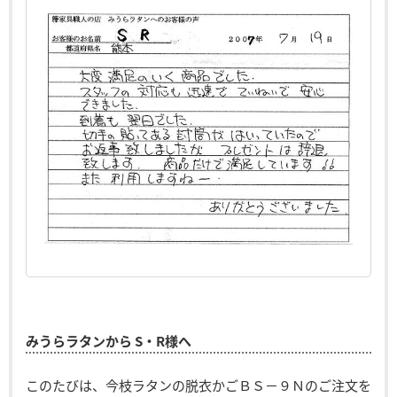
みうらラタンから S・R様へ
このたびは、今枝ラタンの脱衣かごＢＳ－９Ｎのご注文を