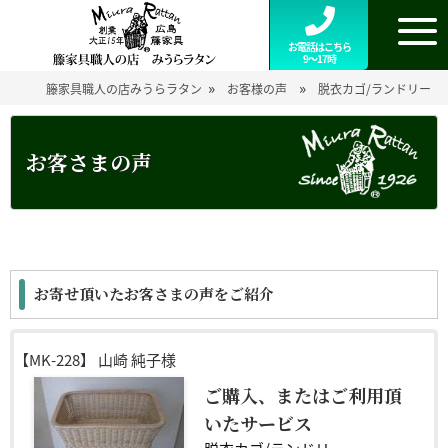
お電話はこちら
9～17時
»
»
籐家具職人の店みうらラタン
お客様の声
脱衣カゴ/ランドリー
お客さまの声
お寄せ頂いたお客さまの声をご紹介
【MK-228】
山崎 純子様
ご購入、またはご利用頂
いたサービス