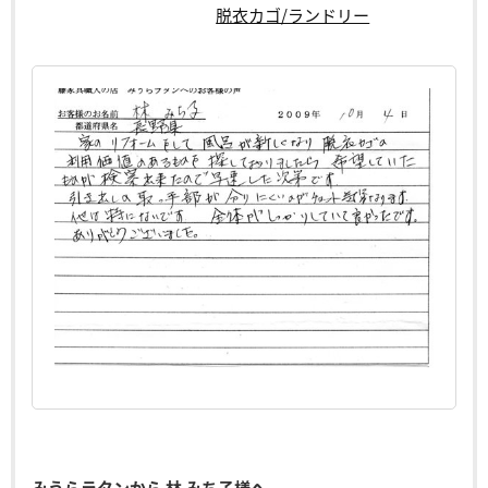
脱衣カゴ/ランドリー
みうらラタンから 林 みち子様へ