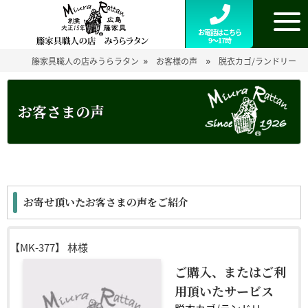
お電話はこちら
9～17時
»
»
籐家具職人の店みうらラタン
お客様の声
脱衣カゴ/ランドリー
お客さまの声
お寄せ頂いたお客さまの声をご紹介
【MK-377】
林様
ご購入、またはご利
用頂いたサービス