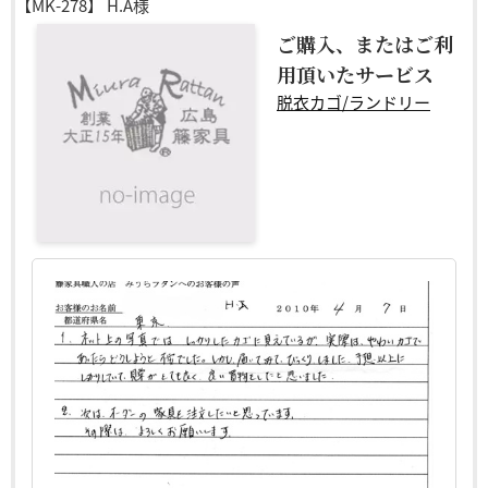
【MK-278】
H.A様
ご購入、またはご利
用頂いたサービス
脱衣カゴ/ランドリー