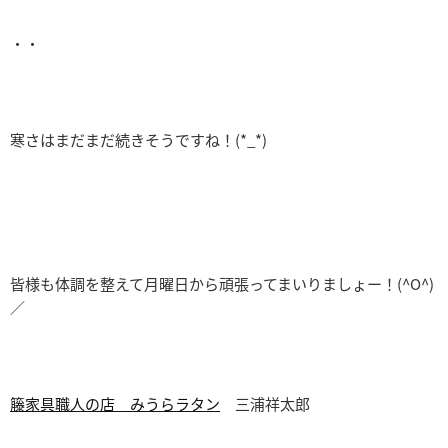
・・
寒さはまだまだ続きそうですね！(*_*)
皆様も体調を整えて月曜日から頑張ってまいりましょー！(^O^)
／
籐家具職人の店 みうらラタン
三浦祥太郎