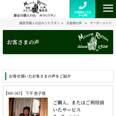
お電話はこちら
9～17時
»
»
籐家具職人の店みうらラタン
お客様の声
オーダーメイド
お客さまの声
お寄せ頂いたお客さまの声をご紹介
【MK-067】
下平 恵子様
ご購入、またはご利用頂
いたサービス