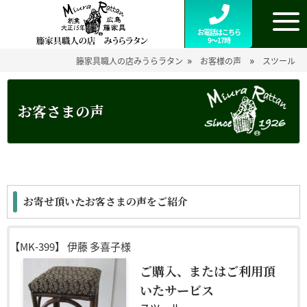
お電話はこちら
9～17時
»
»
籐家具職人の店みうらラタン
お客様の声
スツール
お客さまの声
お寄せ頂いたお客さまの声をご紹介
【MK-399】
伊藤 多喜子様
ご購入、またはご利用頂
いたサービス