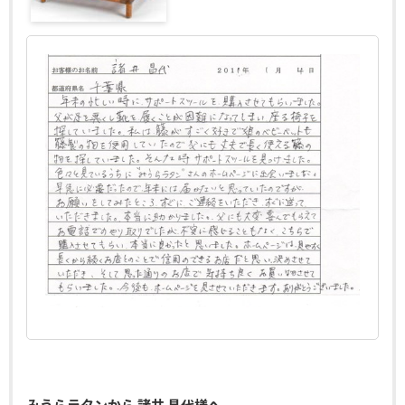
みうらラタンから 諸井 昌代様へ