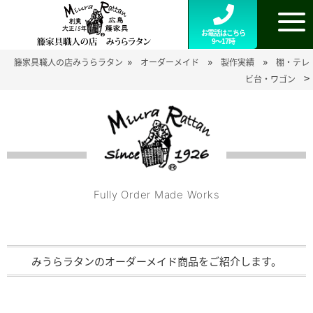
お電話はこちら
9～17時
»
»
»
籐家具職人の店みうらラタン
オーダーメイド
製作実績
棚・テレ
>
ビ台・ワゴン
Fully Order Made Works
みうらラタンのオーダーメイド商品をご紹介します。