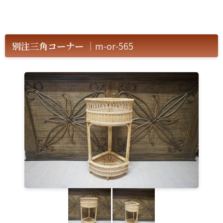
別注三角コーナー
｜m-or-565