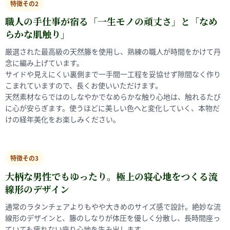
特徴その2
職人の手仕事が宿る「一生モノの頑丈さ」と「なめ
らかな肌触り」
厳選された最高級の天然籐を使用し、熟練の職人が時間をかけて丹
念に編み上げています。
サイドや見えにくい裏側まで一手間一工程を妥協せず隙間なく作り
こまれていますので、長くお使いいただけます。
天然素材ならではのしなやかでなめらかな触り心地は、触れるたび
に心が安らぎます。使うほどに美しい色へと変化していく、本物だ
けの経年美化をお楽しみください。
特徴その3
大柄な男性でもゆったり。極上の寝心地をつくる流
線形のデザイン
通常のラタンチェアよりもやや大きめのサイズ感で設計。絶妙な流
線形のデザインと、籐のしなりが体圧を優しく分散し、長時間座っ
ていても疲れない座り心地を生み出します。