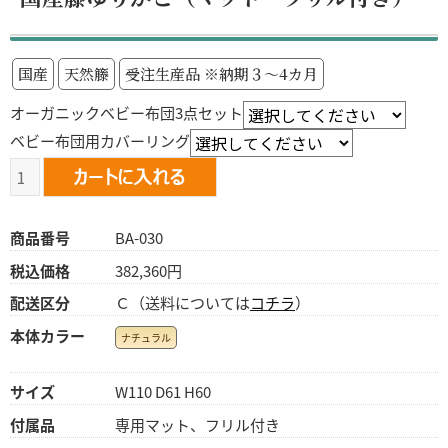
国産
天然籐
受注生産品 ※納期３～4カ月
オーガニックベビー布団3点セット
ベビー布団用カバーリング
商品番号
BA-030
税込価格
382,360円
配送区分
Ｃ（送料については
コチラ
）
本体カラー
ナチュラル
サイズ
W110 D61 H60
付属品
専用マット、フリル付き