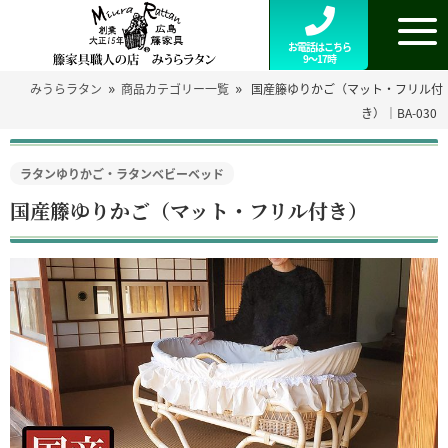
お電話はこちら
9～17時
»
»
みうらラタン
商品カテゴリー一覧
国産籐ゆりかご（マット・フリル付
き）｜BA-030
ラタンゆりかご・ラタンベビーベッド
国産籐ゆりかご（マット・フリル付き）