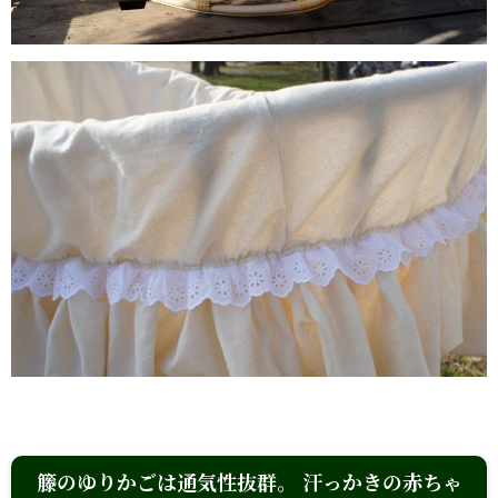
籐のゆりかごは通気性抜群。 汗っかきの赤ちゃ