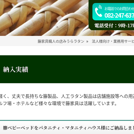
お電話でのお問合わ
082-247-63
»
籐家具職人の店みうらラタン
法人様向け・業務用サー
納入実績
軽く、丈夫で長持ちな籐製品、人工ラタン製品は店舗施設等への用
ルフ場・ホテルなど様々な環境で籐家具は活躍しています。
籐ベビーベッドをパタニティ・マタニティハウス様にご納品しま