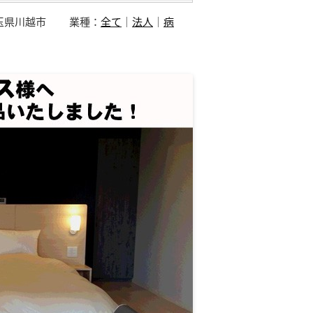
玉県川越市
業種：
全て
｜
法人
｜
病