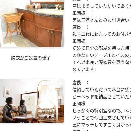
宣伝までしていただいてあり
正岡様 ：
実は三浦さんとのお付き合い
店長 ：
親子二代にわたってのお付き
正岡様 ：
初めて自分の部屋を持った時
のかわいいテーブルとイスの
脱衣かご設置の様子
それ以来良い籐家具を買うな
めています。
店長 ：
信頼していただいて本当に感
ビーベッドを納品させていた
正岡様 ：
せっかくの特別室なので、み
いうことで今回注文させてい
屋にマッチしてすごく良かっ