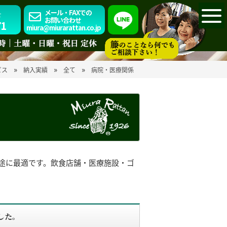
メール・FAXでの
せ
お問い合わせ
71
miura@miurarattan.co.jp
»
»
»
ビス
納入実績
全て
病院・医療関係
途に最適です。飲食店舗・医療施設・ゴ
した。