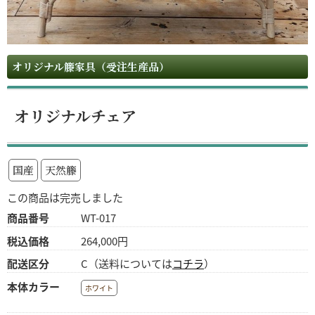
オリジナル籐家具（受注生産品）
オリジナルチェア
国産
天然籐
この商品は完売しました
商品番号
WT-017
税込価格
264,000円
配送区分
C（送料については
コチラ
）
本体カラー
ホワイト