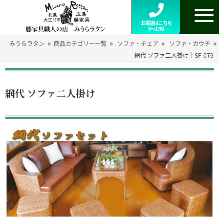
お電話はこちら
9～17時
»
»
»
»
みうらラタン
商品カテゴリー一覧
ソファ・チェア
ソファ・カウチ
網代 ソファ二人掛け｜SF-079
網代 ソファ二人掛け