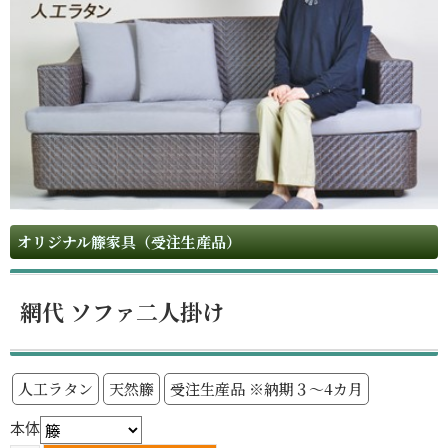
オリジナル籐家具（受注生産品）
網代 ソファ二人掛け
人工ラタン
天然籐
受注生産品 ※納期３～4カ月
本体