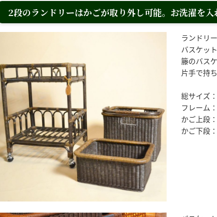
2段のランドリーはかごが取り外し可能。お洗濯を入
ランドリ
バスケッ
籐のバス
片手で持
総サイズ：W4
フレーム：W4
かご上段：W4
かご下段：W4