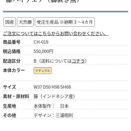
国産
天然籐
受注生産品 ※納期３～4カ月
ご注文についてはこちらからお問い合わせください。
商品番号
CH-019
税込価格
550,000円
配送区分
B（送料については
コチラ
）
本体カラー
ナチュラル
サイズ
W37 D50 H98 SH68
素材・原材料
籐（インドネシア産）
生産地
本体製作： 日本
その他
デザイン：三浦明利