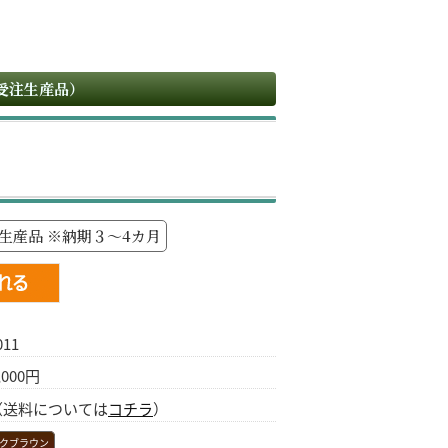
受注生産品）
生産品 ※納期３～4カ月
011
8,000円
（送料については
コチラ
）
クブラウン