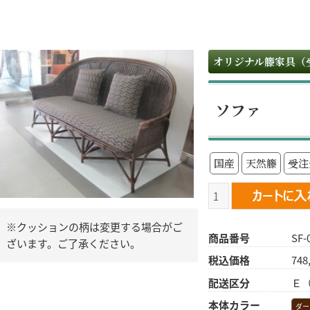
オリジナル籐家具（
ソファ
国産
天然籐
受注
※クッションの柄は変更する場合がご
商品番号
SF-
ざいます。ご了承ください。
税込価格
74
配送区分
Ｅ
本体カラー
ダー