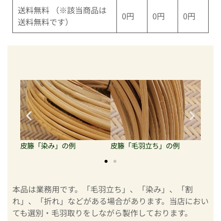
送料無料 （※該当商品は
0円
0円
0円
送料無料です）
皮籐「毛羽立ち」の例
皮籐「染み」の例
皮籐
本品は業務用です。「毛羽立ち」、「染み」、「割
れ」、「折れ」などがある場合があります。当店におい
ても選別・毛羽取りをしながら製作しております。