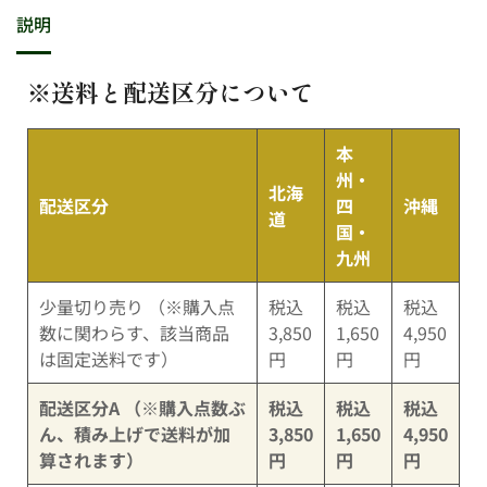
説明
※送料と配送区分について
本
州・
北海
配送区分
四
沖縄
道
国・
九州
少量切り売り （※購入点
税込
税込
税込
数に関わらす、該当商品
3,850
1,650
4,950
は固定送料です）
円
円
円
配送区分A （※購入点数ぶ
税込
税込
税込
ん、積み上げで送料が加
3,850
1,650
4,950
算されます）
円
円
円