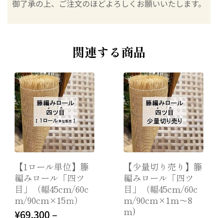
御了承の上、ご注文のほどよろしくお願いいたします。
関連する商品
【少量切り売り】籐
【少量切り売り】丸
編みロール「四ツ
芯（4.5mm/5.0mm
オプションを
オプションを
目」（幅45cm/60c
｜1～5m)
選択
選択
m/90cm×1m～8
¥
660
m)