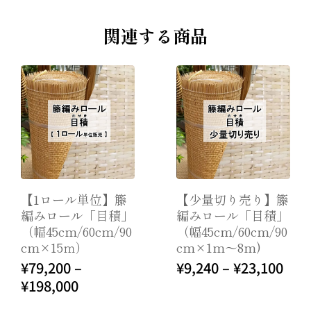
関連する商品
【少量切り売り】籐
【少量切り売り】籐
編みロール「目積」
編みロール「四ツ
オプションを
オプションを
（幅45cm/60cm/90
目」（幅45cm/60c
選択
選択
cm×1m～8m)
m/90cm×1m～8
m)
¥
9,240
–
¥
23,100
¥
8,250
–
¥
23,100