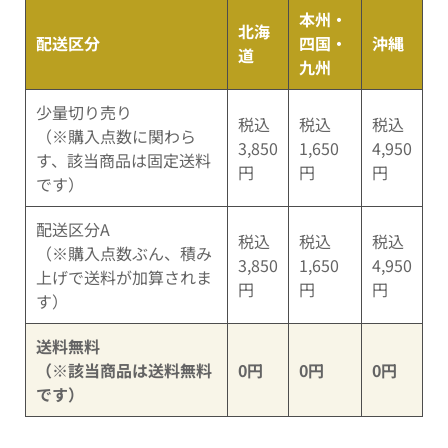
本州・
北海
配送区分
四国・
沖縄
道
九州
少量切り売り
税込
税込
税込
（※購入点数に関わら
3,850
1,650
4,950
す、該当商品は固定送料
円
円
円
です）
配送区分A
税込
税込
税込
（※購入点数ぶん、積み
3,850
1,650
4,950
上げで送料が加算されま
円
円
円
す）
送料無料
（※該当商品は送料無料
0円
0円
0円
です）