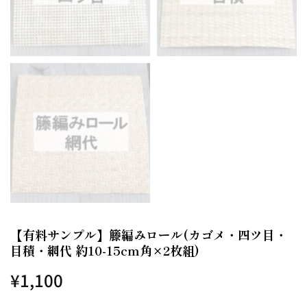
【有料サンプル】籐編みロール(カゴメ・四ツ目・
目積・網代 約10-15cm角×2枚組)
¥
1,100